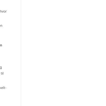
 hvor
en
en
på
til
kelt-