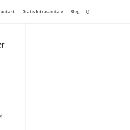
Kontakt
Gratis Introsamtale
Blog
er
i
ed