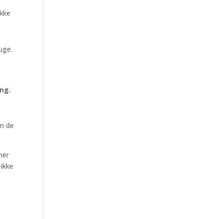
ikke
uge.
ang.
om de
ner
 ikke