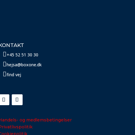
KONTAKT

+45 52 51 30 30

hejsa@boxone.dk

find vej
Handels- og medlemsbetingelser
Privatlivspolitik
Cookiepolitik