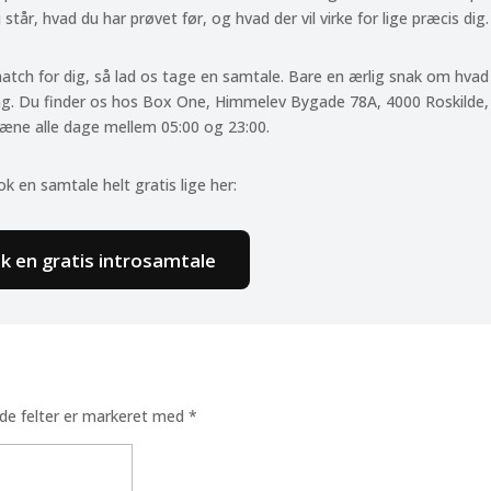
tår, hvad du har prøvet før, og hvad der vil virke for lige præcis dig.
match for dig, så lad os tage en samtale. Bare en ærlig snak om hvad
ng. Du finder os hos Box One, Himmelev Bygade 78A, 4000 Roskilde,
ræne alle dage mellem 05:00 og 23:00.
ok en samtale helt gratis lige her:
k en gratis introsamtale
de felter er markeret med
*