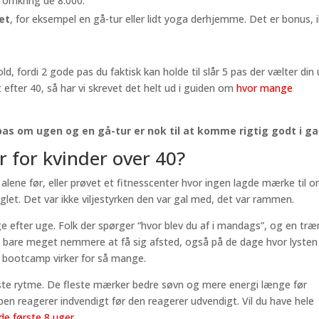
 omkring de 8.000.
et
, for eksempel en gå-tur eller lidt yoga derhjemme. Det er bonus, 
, fordi 2 gode pas du faktisk kan holde til slår 5 pas der vælter din 
 efter 40, så har vi skrevet det helt ud i guiden om
hvor mange
2 pas om ugen og en gå-tur er nok til at komme rigtig godt i g
r for kvinder over 40?
alene før, eller prøvet et fitnesscenter hvor ingen lagde mærke til 
glet. Det var ikke viljestyrken den var gal med, det var rammen.
 efter uge. Folk der spørger “hvor blev du af i mandags”, og en træ
et bare meget nemmere at få sig afsted, også på de dage hvor lysten
at bootcamp virker for så mange.
aste rytme. De fleste mærker bedre søvn og mere energi længe før
pen reagerer indvendigt før den reagerer udvendigt. Vil du have hele
 de første 8 uger
.