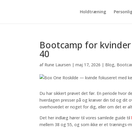
Holdtræning
Personli
Bootcamp for kvinder i
40
af
Rune Laursen
|
maj 17, 2026
|
Blog
,
Bootca
Du har sikkert prøvet det før. En periode hvor det
hverdagen presser på og kræver din tid og dit
overhovedet er noget for dig, eller om det er alt 
Det her indlæg hører til vores samlede guide til
mellem 38 og 55, og som ikke er et trænings-me