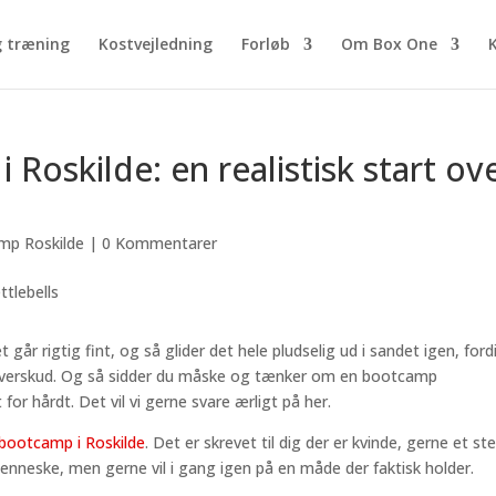
g træning
Kostvejledning
Forløb
Om Box One
 Roskilde: en realistisk start ov
mp Roskilde
|
0 Kommentarer
 går rigtig fint, og så glider det hele pludselig ud i sandet igen, ford
 overskud. Og så sidder du måske og tænker om en bootcamp
for hårdt. Det vil vi gerne svare ærligt på her.
bootcamp i Roskilde
. Det er skrevet til dig der er kvinde, gerne et st
nneske, men gerne vil i gang igen på en måde der faktisk holder.