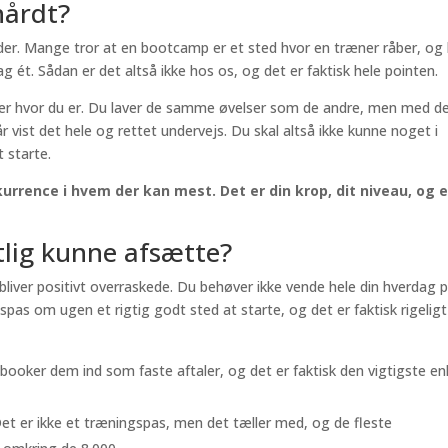
hårdt?
øder. Mange tror at en bootcamp er et sted hvor en træner råber, og
ét. Sådan er det altså ikke hos os, og det er faktisk hele pointen.
er hvor du er. Du laver de samme øvelser som de andre, men med d
 vist det hele og rettet undervejs. Du skal altså ikke kunne noget i
t starte.
urrence i hvem der kan mest. Det er din krop, dit niveau, og 
tlig kunne afsætte?
bliver positivt overraskede. Du behøver ikke vende hele din hverdag 
spas om ugen et rigtig godt sted at starte, og det er faktisk rigeligt 
ooker dem ind som faste aftaler, og det er faktisk den vigtigste en
Det er ikke et træningspas, men det tæller med, og de fleste