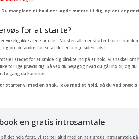
t. Du manglede et hold der lagde mærke til dig, og det er præc
ervøs for at starte?
er virkelig ikke alene om det. Næsten alle der starter hos os har den
og om de andre kan se at det er længe siden sidst.
amtale i stedet for at smide dig direkte ind på et hold. Vi snakker om 
irke for lige præcis dig. Så ved du nøjagtig hvad du går ind til, og du
første gang du kommer.
or starter vi med en snak, ikke med et hold, så du ved præcis
 book en gratis introsamtale
r på det hele først. Vi starter altid med en helt gratis introsamtale på