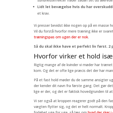
sundhedseffekter flader sådan set ud allerede
Lidt let bevægelse hvis du har overskudd
et krav.
Vi presser bevidst ikke nogen op på en masse hold
Vil du forstå hvorfor mere træning ikke er svaret
træningspas om ugen der er nok
.
Så du skal ikke have et perfekt liv først. 
Hvorfor virker et hold isæ
Rigtig mange af de kvinder vi møder har trænet 
kom. Og det er ofte lige præcis det der har man
På et fast hold møder du de samme ansigter uge
der kender dit navn fra første gang. Det gør d
lige er der, og det er faktisk hovedgrunden til 
Vi ser også at kroppen reagerer godt på den f
vægten flytter sig, og det er helt normalt. Krop
forløbet uge for uge, så læs om
hvad der sker i