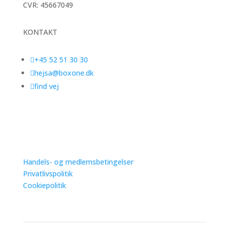
CVR:
45667049
KONTAKT

+45 52 51 30 30

hejsa@boxone.dk

find vej
Handels- og medlemsbetingelser
Privatlivspolitik
Cookiepolitik