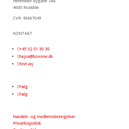
Himmelev Bygade 78A
4000 Roskilde
CVR:
45667049
KONTAKT

+45 52 51 30 30

hejsa@boxone.dk

find vej
Følg
Følg
Handels- og medlemsbetingelser
Privatlivspolitik