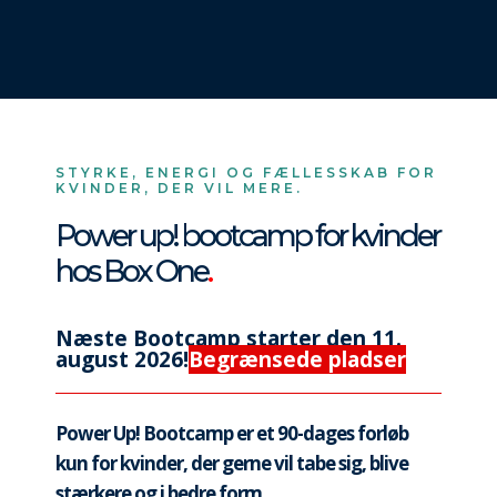
STYRKE, ENERGI OG FÆLLESSKAB FOR
KVINDER, DER VIL MERE.
Power up! bootcamp for kvinder
hos Box One
.
Næste Bootcamp starter den 11.
august 2026!
Begrænsede pladser
Power Up! Bootcamp er et 90-dages forløb
kun for kvinder, der gerne vil tabe sig, blive
stærkere og i bedre form.