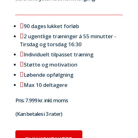

90 dages lukket forløb

2 ugentlige træninger á 55 minutter -
Tirsdag og torsdag 16:30

Individuelt tilpasset træning

Støtte og motivation

Løbende opfølgning

Max 10 deltagere
Pris: 7.999 kr. inkl. moms
(Kan betales i 3 rater)