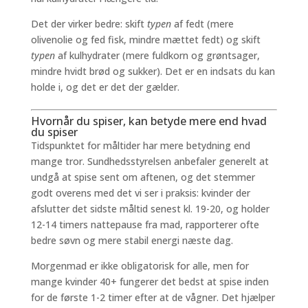
Det der virker bedre: skift
typen
af fedt (mere
olivenolie og fed fisk, mindre mættet fedt) og skift
typen
af kulhydrater (mere fuldkorn og grøntsager,
mindre hvidt brød og sukker). Det er en indsats du kan
holde i, og det er det der gælder.
Hvornår du spiser, kan betyde mere end hvad
du spiser
Tidspunktet for måltider har mere betydning end
mange tror. Sundhedsstyrelsen anbefaler generelt at
undgå at spise sent om aftenen, og det stemmer
godt overens med det vi ser i praksis: kvinder der
afslutter det sidste måltid senest kl. 19-20, og holder
12-14 timers nattepause fra mad, rapporterer ofte
bedre søvn og mere stabil energi næste dag.
Morgenmad er ikke obligatorisk for alle, men for
mange kvinder 40+ fungerer det bedst at spise inden
for de første 1-2 timer efter at de vågner. Det hjælper