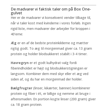
De madvarer vi faktisk taler om på Box One-
gulvet
Her er de madvarer vi konsekvent vender tilbage til,
når vi taler kost med kvinderne i vores forløb. Ingen
rigid liste, men madvarer der arbejder for kroppen i
40’erne:
Æg
er en af de bedste proteinkilderne og mætter
rigtig godt. To æg til morgenmad giver ca. 13 gram
protein og holder blodsukkeret stabilt i 3-4 timer.
Havregryn
er et godt kulhydrat-valg fordi
fiberindholdet er højt og blodsukkerstigningen er
langsom. Kombiner dem med skyr eller et æg ved
siden af, og du har en morgenmad der holder.
Bælgfrugter
(linser, kikærter, bønner) kombinerer
protein og fiber i ét, er billige og nemme at bruge i
aftensmaden. En portion kogte linser (200 gram) giver
ca. 18 gram protein.