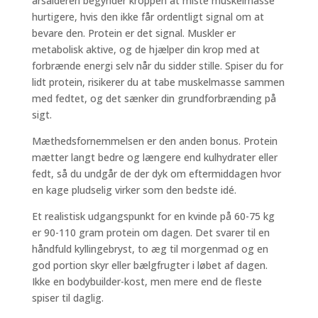
årsalderen begynder kroppen at miste muskelmasse
hurtigere, hvis den ikke får ordentligt signal om at
bevare den. Protein er det signal. Muskler er
metabolisk aktive, og de hjælper din krop med at
forbrænde energi selv når du sidder stille. Spiser du for
lidt protein, risikerer du at tabe muskelmasse sammen
med fedtet, og det sænker din grundforbrænding på
sigt.
Mæthedsfornemmelsen er den anden bonus. Protein
mætter langt bedre og længere end kulhydrater eller
fedt, så du undgår de der dyk om eftermiddagen hvor
en kage pludselig virker som den bedste idé.
Et realistisk udgangspunkt for en kvinde på 60-75 kg
er 90-110 gram protein om dagen. Det svarer til en
håndfuld kyllingebryst, to æg til morgenmad og en
god portion skyr eller bælgfrugter i løbet af dagen.
Ikke en bodybuilder-kost, men mere end de fleste
spiser til daglig.