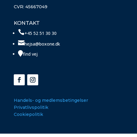
CVR:
45667049
KONTAKT

+45 52 51 30 30

hejsa@boxone.dk

find vej
Handels- og medlemsbetingelser
Privatlivspolitik
Cookiepolitik