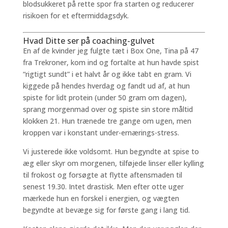
blodsukkeret på rette spor fra starten og reducerer
risikoen for et eftermiddagsdyk.
Hvad Ditte ser på coaching-gulvet
En af de kvinder jeg fulgte tæt i Box One, Tina på 47
fra Trekroner, kom ind og fortalte at hun havde spist
“rigtigt sundt” i et halvt år og ikke tabt en gram. Vi
kiggede på hendes hverdag og fandt ud af, at hun
spiste for lidt protein (under 50 gram om dagen),
sprang morgenmad over og spiste sin store måltid
klokken 21. Hun trænede tre gange om ugen, men
kroppen var i konstant under-ernærings-stress.
Vi justerede ikke voldsomt. Hun begyndte at spise to
æg eller skyr om morgenen, tilføjede linser eller kylling
til frokost og forsøgte at flytte aftensmaden til
senest 19.30. Intet drastisk. Men efter otte uger
mærkede hun en forskel i energien, og vægten
begyndte at bevæge sig for første gang i lang tid.