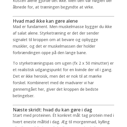
Kosten alene gjorde det ikke. Men den var nøglen der
åbnede for, at træningen begyndte at virke.
Hvad mad ikke kan gøre alene
Mad er fundament. Men muskelmasse bygger du ikke
af salat alene. Styrketræning er det der sender
signalet til kroppen om at bevare og opbygge
muskler, og det er muskelmassen der holder
forbrændingen oppe på den lange bane.
To styrketræningspas om ugen (fx 2 x 50 minutter) er
et realistisk udgangspunkt for en kvinde der vil i gang.
Det er ikke heroisk, men det er nok til at mærke
forskel. Kombineret med de madvarer vi har
gennemgået her, giver det kroppen de bedste
betingelser.
Næste skridt: hvad du kan gøre i dag
Start med proteinen. Ét konkret mål: tag protein med i
hvert eneste måltid i dag. Æg til morgenmad, kylling