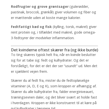
Rodfrugter og grove grøntsager
(gulerødder,
pastinak, broccoli, grønkål) giver volumen og fiber og
er mættende uden at koste mange kalorier.
Fedtfattigt kød og fisk
(kylling, torsk, makrel) giver
rent protein og, i tilfældet med makrel, gode omega-
3-fedtsyrer der modvirker inflammation.
Det kvinderne oftest skærer fra (og ikke burde)
To ting skæres typisk helt fra, når en kvinde beslutter
sig for at tabe sig: fedt og kulhydrater. Og det er
forståeligt, for det er det der ser “usundt” ud. Men det
er sjældent vejen frem.
Skærer du al fedt fra, mister du de fedtopløselige
vitaminer (A, D, E og K), som kroppen er afhængig af.
Skærer du alle kulhydrater fra, falder energiniveauet,
træningsevnen daler, og det bliver svært at holde fast
i hverdagen. Kroppen er ikke konstrueret til at køre på
nul kulhydrater i længere tid.