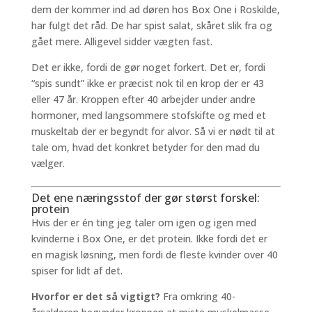
dem der kommer ind ad døren hos Box One i Roskilde,
har fulgt det råd. De har spist salat, skåret slik fra og
gået mere. Alligevel sidder vægten fast.
Det er ikke, fordi de gør noget forkert. Det er, fordi
“spis sundt” ikke er præcist nok til en krop der er 43
eller 47 år. Kroppen efter 40 arbejder under andre
hormoner, med langsommere stofskifte og med et
muskeltab der er begyndt for alvor. Så vi er nødt til at
tale om, hvad det konkret betyder for den mad du
vælger.
Det ene næringsstof der gør størst forskel:
protein
Hvis der er én ting jeg taler om igen og igen med
kvinderne i Box One, er det protein. Ikke fordi det er
en magisk løsning, men fordi de fleste kvinder over 40
spiser for lidt af det.
Hvorfor er det så vigtigt?
Fra omkring 40-