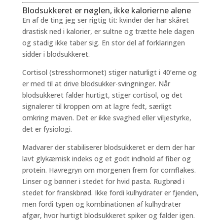
Blodsukkeret er nøglen, ikke kalorierne alene
En af de ting jeg ser rigtig tit: kvinder der har skåret
drastisk ned i kalorier, er sultne og trætte hele dagen
og stadig ikke taber sig. En stor del af forklaringen
sidder i blodsukkeret.
Cortisol (stresshormonet) stiger naturligt i 40’erne og
er med til at drive blodsukker-svingninger. Når
blodsukkeret falder hurtigt, stiger cortisol, og det
signalerer til kroppen om at lagre fedt, særligt
omkring maven. Det er ikke svaghed eller viljestyrke,
det er fysiologi.
Madvarer der stabiliserer blodsukkeret er dem der har
lavt glykæmisk indeks og et godt indhold af fiber og
protein. Havregryn om morgenen frem for cornflakes.
Linser og bønner i stedet for hvid pasta. Rugbrød i
stedet for franskbrød. Ikke fordi kulhydrater er fjenden,
men fordi typen og kombinationen af kulhydrater
afgør, hvor hurtigt blodsukkeret spiker og falder igen.