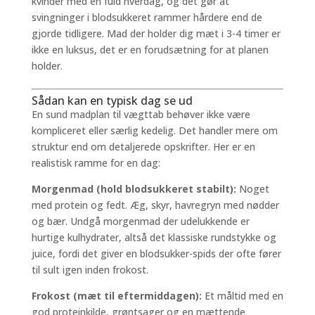
kvinder med en fuld hverdag, og det gør at
svingninger i blodsukkeret rammer hårdere end de
gjorde tidligere. Mad der holder dig mæt i 3-4 timer er
ikke en luksus, det er en forudsætning for at planen
holder.
Sådan kan en typisk dag se ud
En sund madplan til vægttab behøver ikke være
kompliceret eller særlig kedelig. Det handler mere om
struktur end om detaljerede opskrifter. Her er en
realistisk ramme for en dag:
Morgenmad (hold blodsukkeret stabilt):
Noget
med protein og fedt. Æg, skyr, havregryn med nødder
og bær. Undgå morgenmad der udelukkende er
hurtige kulhydrater, altså det klassiske rundstykke og
juice, fordi det giver en blodsukker-spids der ofte fører
til sult igen inden frokost.
Frokost (mæt til eftermiddagen):
Et måltid med en
god proteinkilde, grøntsager og en mættende