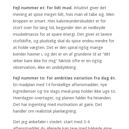
Fejl nummer et: for lidt mad.
Intuitivt giver det
mening at spise meget lidt, hvis man vil tabe sig. Men
kroppen er smart. Hvis kalorieunderskuddet er for
stort over for lang tid, begynder den at nedbryde
muskelmasse for at spare energi. Det giver et lavere
stofskifte, og pludselig skal du spise endnu mindre for
at holde vægten. Det er den spiral rigtig mange
kvinder havner i, og det er en af grundene til at “dét
virker bare ikke for mig” faktisk ofte er en rigtig
observation, ikke en undskyldning.
Fejl nummer to: for ambitiøs variation fra dag ét.
En madplan med 14 forskellige aftensmadder, nye
ingredienser og tre slags meal-prep holder ikke uge to.
Hverdagen overtager, og planen falder fra hinanden.
Det har ingenting med motivation at gøre. Det
handler om realistisk planlægning.
Det jeg anbefaler i stedet: start med 3-4
aftensmadder du allerede kan lave med lukkede øjne,