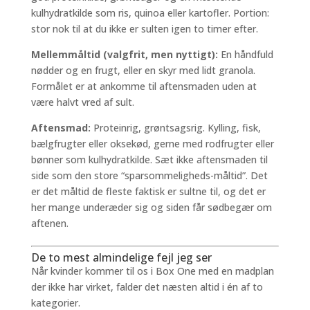
kulhydratkilde som ris, quinoa eller kartofler. Portion:
stor nok til at du ikke er sulten igen to timer efter.
Mellemmåltid (valgfrit, men nyttigt):
En håndfuld
nødder og en frugt, eller en skyr med lidt granola.
Formålet er at ankomme til aftensmaden uden at
være halvt vred af sult.
Aftensmad:
Proteinrig, grøntsagsrig. Kylling, fisk,
bælgfrugter eller oksekød, gerne med rodfrugter eller
bønner som kulhydratkilde. Sæt ikke aftensmaden til
side som den store “sparsommeligheds-måltid”. Det
er det måltid de fleste faktisk er sultne til, og det er
her mange underæder sig og siden får sødbegær om
aftenen.
De to mest almindelige fejl jeg ser
Når kvinder kommer til os i Box One med en madplan
der ikke har virket, falder det næsten altid i én af to
kategorier.