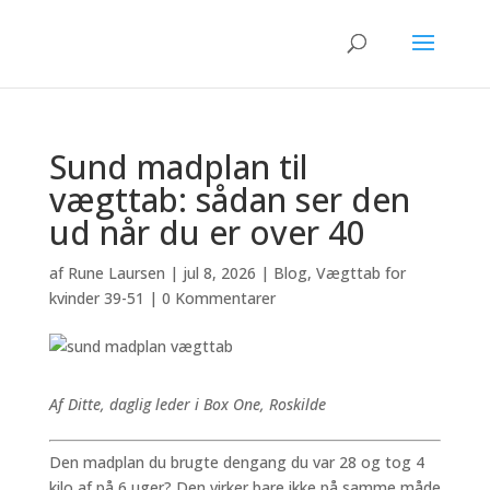
Sund madplan til
vægttab: sådan ser den
ud når du er over 40
af
Rune Laursen
|
jul 8, 2026
|
Blog
,
Vægttab for
kvinder 39-51
|
0 Kommentarer
Af Ditte, daglig leder i Box One, Roskilde
Den madplan du brugte dengang du var 28 og tog 4
kilo af på 6 uger? Den virker bare ikke på samme måde