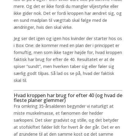
mere. Og det er ikke fordi du mangler viljestyrke eller
ikke gider nok. Det er fordi kroppen har ændret sig, og
en sund madplan til vægttab skal følge med de
ændringer, hvis den skal virke.
Jeg ser det igen og igen hos kvinder der starter hos os
i Box One: de kommer med en plan der i princippet er
fornuftig, men som ikke tager højde for, hvad kroppen
faktisk har brug for efter de 40. Resultatet er at de
spiser “sundt”, men hverken taber sig eller føler sig
særlig godt tilpas. Så lad os se på, hvad der faktisk
skal til.
Hvad kroppen har brug for efter 40 (og hvad de
fleste planer glemmer)
Fra omkring 35-årsalderen begynder vi naturligt at
miste muskelmasse, et fænomen der hedder
sarkopeni. Det sker gradvist og stille, og det betyder
at stofskiftet falder lidt for hvert år der går. Det er en
af grundene til at den samme kost og det samme