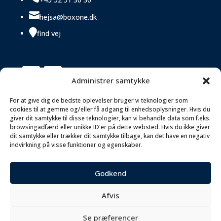

hejsa@boxone.dk

find vej
Administrer samtykke
For at give dig de bedste oplevelser bruger vi teknologier som
Handels- og medlemsbetingelser
cookies til at gemme og/eller få adgang til enhedsoplysninger. Hvis du
giver dit samtykke til disse teknologier, kan vi behandle data som f.eks.
Privatlivspolitik
browsingadfærd eller unikke ID'er på dette websted. Hvis du ikke giver
Cookiepolitik
dit samtykke eller trækker dit samtykke tilbage, kan det have en negativ
indvirkning på visse funktioner og egenskaber.
Godkend
Afvis
Copyright © 2026 | Box One
Se præferencer