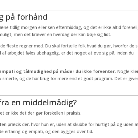
ig på forhånd
ne tidlig morgen eller sen eftermiddag, og det er ikke altid forenel
muligt, men det kræver en hverdag der kan bøje sig lidt.
 de fleste regner med. Du skal fortælle folk hvad du gør, hvorfor de s
 af arbejdet føles ubehagelig, er det noget at øve sig på, inden du
in empati og tålmodighed på måder du ikke forventer.
Nogle klie
sk smerte, og de har brug for mere end et godt program. Det er giv
 fra en middelmådig?
t er ikke det der gør forskellen i praksis.
nten præcis der, hvor hun er, uden at skubbe for hurtigt på og uden a
de erfaring og empati, og den bygges over tid.