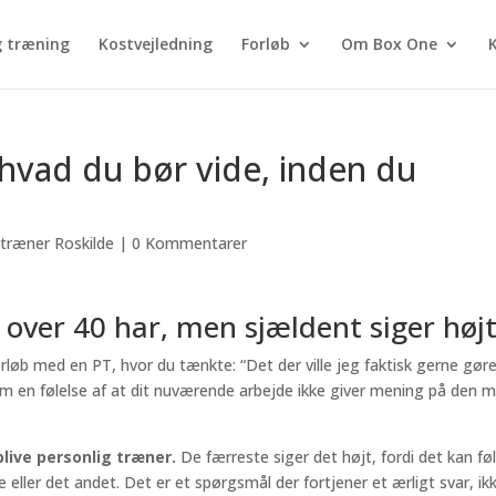
g træning
Kostvejledning
Forløb
Om Box One
 hvad du bør vide, inden du
 træner Roskilde
|
0 Kommentarer
ver 40 har, men sjældent siger høj
øb med en PT, hvor du tænkte: “Det der ville jeg faktisk gerne gøre
om en følelse af at dit nuværende arbejde ikke giver mening på den 
live personlig træner.
De færreste siger det højt, fordi det kan fø
e eller det andet. Det er et spørgsmål der fortjener et ærligt svar, ik