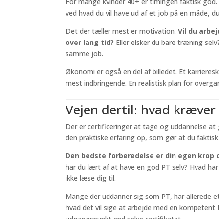
For mange kvinder 40+ er timingen faktisk god. 
ved hvad du vil have ud af et job på en måde, du
Det der tæller mest er motivation.
Vil du arbe
over lang tid?
Eller elsker du bare træning sel
samme job.
Økonomi er også en del af billedet. Et karriere
mest indbringende. En realistisk plan for overga
Vejen dertil: hvad kræver 
Der er certificeringer at tage og uddannelse a
den praktiske erfaring op, som gør at du faktisk
Den bedste forberedelse er din egen krop 
har du lært af at have en god PT selv? Hvad ha
ikke læse dig til.
Mange der uddanner sig som PT, har allerede et
hvad det vil sige at arbejde med en kompetent P
udgangspunkt end selve certifikatet.