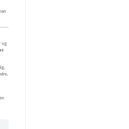
e
 man
r og
et
ig,
ndre,
jen