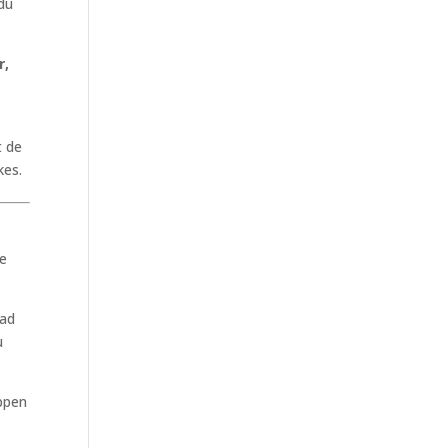
 du
r,
t de
kes.
ge
vad
u
oppen