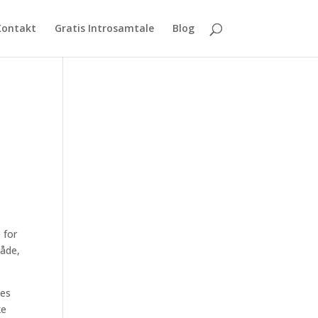
Kontakt
Gratis Introsamtale
Blog
t
 for
måde,
les
ke