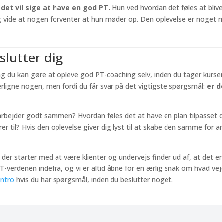
det vil sige at have en god PT.
Hun ved hvordan det føles at bliv
 og vide at nogen forventer at hun møder op. Den oplevelse er noget
slutter dig
ting du kan gøre at opleve god PT-coaching selv, inden du tager kurse
fterligne nogen, men fordi du får svar på det vigtigste spørgsmål:
er d
arbejder godt sammen? Hvordan føles det at have en plan tilpasset d
er til? Hvis den oplevelse giver dig lyst til at skabe den samme for a
er starter med at være klienter og undervejs finder ud af, at det er
T-verdenen indefra, og vi er altid åbne for en ærlig snak om hvad ve
intro
hvis du har spørgsmål, inden du beslutter noget.