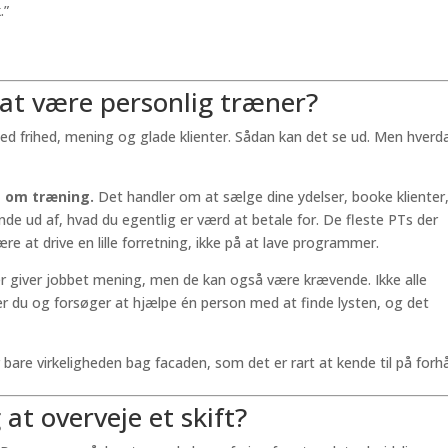
.”
e at være personlig træner?
med frihed, mening og glade klienter. Sådan kan det se ud. Men hver
e om træning.
Det handler om at sælge dine ydelser, booke klienter
nde ud af, hvad du egentlig er værd at betale for. De fleste PTs der
lære at drive en lille forretning, ikke på at lave programmer.
er giver jobbet mening, men de kan også være krævende. Ikke alle
r du og forsøger at hjælpe én person med at finde lysten, og det
 bare virkeligheden bag facaden, som det er rart at kende til på forh
at overveje et skift?