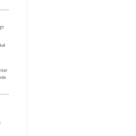
igt
kal
nter
ende
t