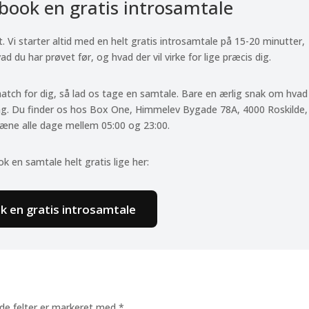
 book en gratis introsamtale
st. Vi starter altid med en helt gratis introsamtale på 15-20 minutter,
d du har prøvet før, og hvad der vil virke for lige præcis dig.
match for dig, så lad os tage en samtale. Bare en ærlig snak om hvad
ng. Du finder os hos Box One, Himmelev Bygade 78A, 4000 Roskilde,
ræne alle dage mellem 05:00 og 23:00.
ok en samtale helt gratis lige her:
k en gratis introsamtale
de felter er markeret med
*