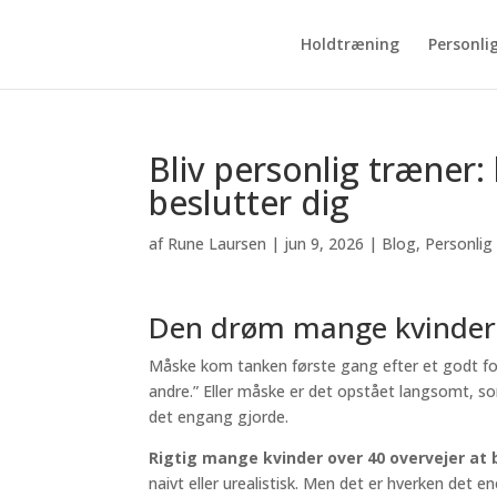
Holdtræning
Personli
Bliv personlig træner:
beslutter dig
af
Rune Laursen
|
jun 9, 2026
|
Blog
,
Personlig
Den drøm mange kvinder o
Måske kom tanken første gang efter et godt forl
andre.” Eller måske er det opstået langsomt, s
det engang gjorde.
Rigtig mange kvinder over 40 overvejer at b
naivt eller urealistisk. Men det er hverken det en