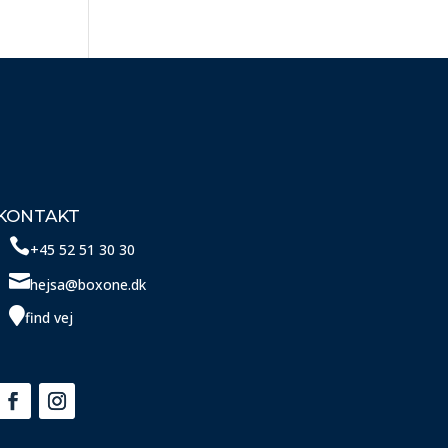
KONTAKT

+45 52 51 30 30

hejsa@boxone.dk

find vej