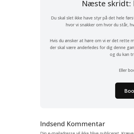
Næste skridt:
Du skal slet ikke have styr på det hele før
hvor vi snakker om hvor du står, hva
Hvis du ønsker at høre om vi er det rette 
der skal være anderledes for dig denne ga
og du kan t
Eller bo
Boo
Indsend Kommentar
Din e-mailadresse vil ikke blive publiceret.
Kræve