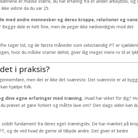
Børnene er måske større, du har erfaring fra et andet arbejdsliv, og
 ikke vidste da du var 25.
jde med andre mennesker og deres kroppe, relationer og vane
v? Begge dele er helt fine, men de peger ikke nødvendigvis mod det
skifte tager tid, og de første måneder som selvstændig PT er sjælden
ngen, hvor du måske starter deltid, giver dig meget mere ro til at lyk
det i praksis?
t gennemføre, men det er ikke det sværeste. Det sværeste er at byg
 kan hjælpe folk.
og dine egne erfaringer med træning.
Hvad har virket for dig? H
r du prøvet at gøre forkert og måtte lave om? Den slags viden kan d
 solidt fundament fra deres eget træningsliv. De har mærket på kr
T, og de ved hvad de gerne vil tilbyde andre. Det giver et bedre